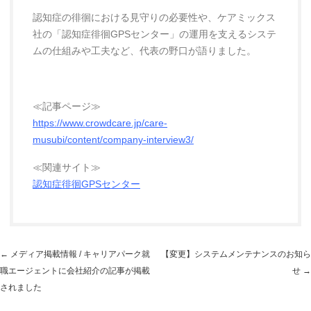
認知症の徘徊における見守りの必要性や、ケアミックス
社の「認知症徘徊GPSセンター」の運用を支えるシステ
ムの仕組みや工夫など、代表の野口が語りました。
≪記事ページ≫
https://www.crowdcare.jp/care-
musubi/content/company-interview3/
≪関連サイト≫
認知症徘徊GPSセンター
投
←
メディア掲載情報 / キャリアパーク就
【変更】システムメンテナンスのお知ら
稿
職エージェントに会社紹介の記事が掲載
せ
→
ナ
されました
ビ