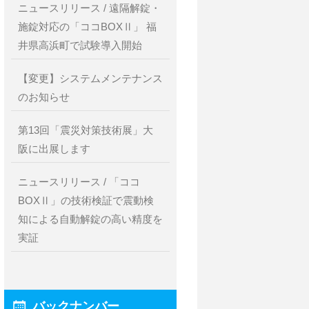
ニュースリリース / 遠隔解錠・
施錠対応の「ココBOXⅡ」 福
井県高浜町で試験導入開始
【変更】システムメンテナンス
のお知らせ
第13回「震災対策技術展」大
阪に出展します
ニュースリリース / 「ココ
BOXⅡ」の技術検証で震動検
知による自動解錠の高い精度を
実証
バックナンバー