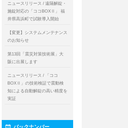
ニュースリリース / 遠隔解錠・
施錠対応の「ココBOXⅡ」 福
井県高浜町で試験導入開始
【変更】システムメンテナンス
のお知らせ
第13回「震災対策技術展」大
阪に出展します
ニュースリリース / 「ココ
BOXⅡ」の技術検証で震動検
知による自動解錠の高い精度を
実証
バックナンバー