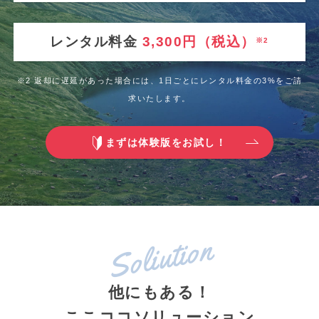
レンタル料金
3,300円（税込）
※2
※2 返却に遅延があった場合には、1日ごとにレンタル料金の3%をご請
求いたします。
まずは体験版をお試し！
Soliution
他にもある！
ここココソリューション