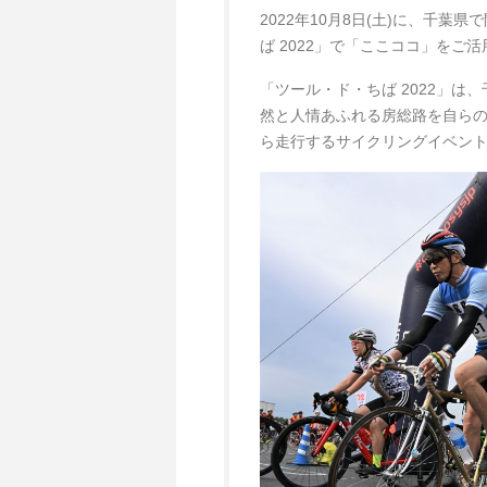
2022年10月8日(土)に、千
ば 2022」で「ここココ」をご
「ツール・ド・ちば 2022」
然と人情あふれる房総路を自ら
ら走行するサイクリングイベン