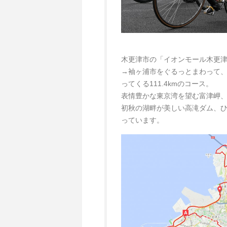
木更津市の「イオンモール木更
→袖ヶ浦市をぐるっとまわって
ってくる111.4kmのコース。
表情豊かな東京湾を望む富津岬
初秋の湖畔が美しい高滝ダム、
っています。