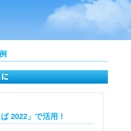
例
スに
 2022」で活用！