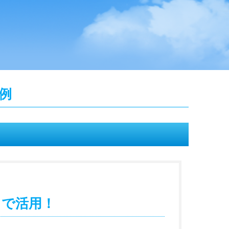
例
」で活用！