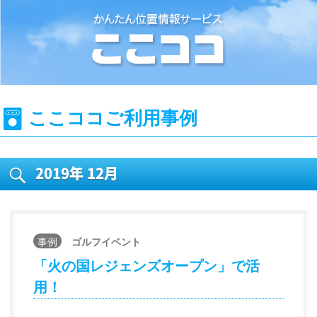
位置情報検索システム『ここココ』
ここココご利用事例
2019年
12月
事例
ゴルフイベント
「火の国レジェンズオープン」で活
用！