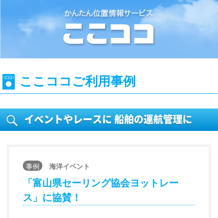
位置情報検索システム『ここココ』
ここココご利用事例
イベントやレースに 船舶の運航管理に
事例
海洋イベント
「富山県セーリング協会ヨットレー
ス」に協賛！