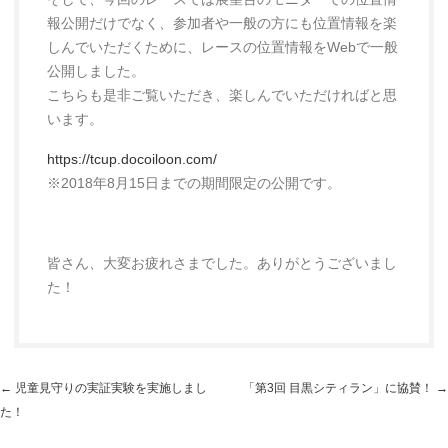
報公開だけでなく、参加者や一般の方にも位置情報を楽
しんでいただくために、レースの位置情報をWebで一般
公開しました。
こちらも是非ご覧いただき、楽しんでいただければと思
います。
https://tcup.docoiloon.com/
※2018年8月15日までの期間限定の公開です。
皆さん、大変お疲れさまでした。ありがとうございまし
た！
投
←
児童見守りの実証実験を実施しまし
「第3回 目黒シティラン」に協賛！
→
稿
た！
ナ